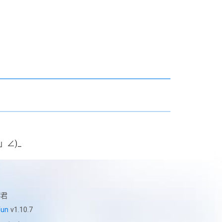
」∠)_
君
un
v1.10.7