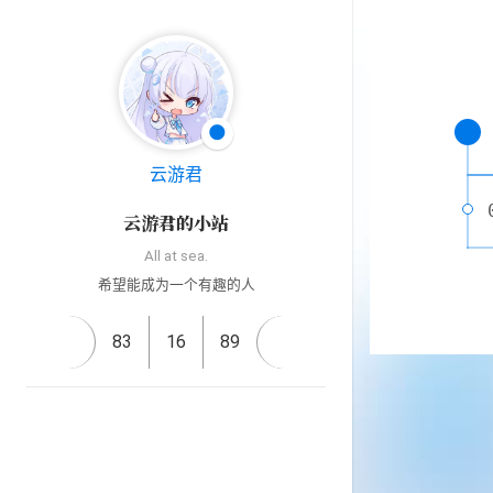
🌑
云游君
云游君的小站
All at sea.
希望能成为一个有趣的人
83
16
89