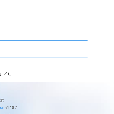
」∠)_
君
un
v1.10.7