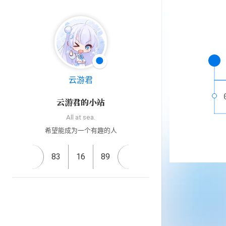
🌑
云游君
云游君的小站
All at sea.
希望能成为一个有趣的人
83
16
89