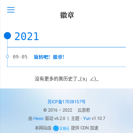
徽章
2021
旋转吧！徽章！
09-05
没有更多的黑历史了_(:з」∠)_
苏ICP备17038157号
© 2016 – 2022
云游君
由
Hexo
驱动 v6.2.0
|
主题 -
Yun
v1.10.7
本网站由
提供 CDN 加速