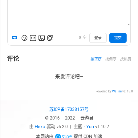
0
字
登录
提交
评论
按正序
按倒序
按热度
来发评论吧~
Powered by
Waline
v2.15.8
苏ICP备17038157号
© 2016 – 2022
云游君
由
Hexo
驱动 v6.2.0
|
主题 -
Yun
v1.10.7
本网站由
提供 CDN 加速