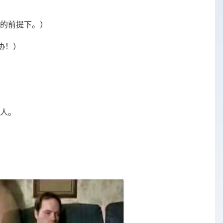
的前提下。）
妥协！）
人。