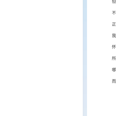
但
不
正
我
怀
所
哪
而