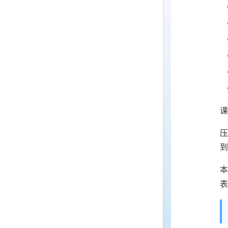
课
到
本
表