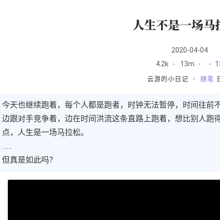
人生不是一场马
2020-04-04
4.2k
-
13m
-
-
1
-
云游的小日记
随笔
今天也继续跑着，每个人都是跑者，时钟无法暂停，时间往前
边跟对手竞争着，边在时间洪流这条直路上跑着，想比别人跑
点，人生是一场马拉松。
……
但真是如此吗？