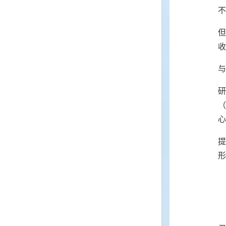
不
但
收
与
（
心
提
形