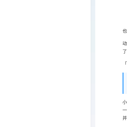
也
动
了
「
小
一
并