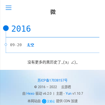
微
2016
太空
09-20
没有更多的黑历史了_(:з」∠)_
苏ICP备17038157号
© 2016 – 2022
云游君
由
Hexo
驱动 v6.2.0
|
主题 -
Yun
v1.10.7
本网站由
提供 CDN 加速